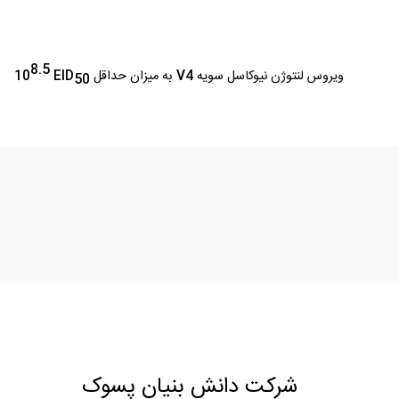
8.5
ویروس لنتوژن نیوکاسل سویه
V4
به میزان حداقل
EID
10
50
شرکت دانش بنیان پسوک