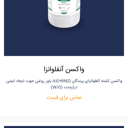
واکسن آنفلوانزا
واکسن کشته آنفلوانزای پرندگان AI(H9N2) یاور روغنی جهت ایجاد ایمنی
دراز‌مدت (W/O)
تماس برای قیمت