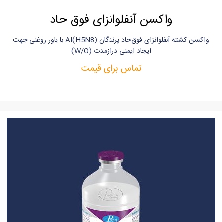
واکسن آنفلوانزای فوق حاد
واکسن کشته آنفلوانزای فوق‌حاد پرندگان AI(H5N8) با یاور روغنی جهت
ایجاد ایمنی دراز‌مدت (W/O)
تماس برای قیمت