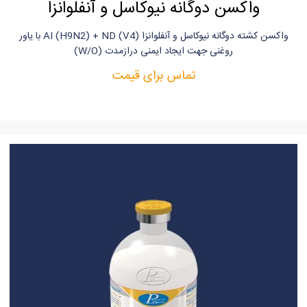
واکسن دوگانه نیوکاسل و آنفلوانزا
واکسن کشته دوگانه نیوکاسل و آنفلوانزا AI (H9N2) + ND (V4) با یاور
روغنی جهت ایجاد ایمنی دراز‌مدت (W/O)
تماس برای قیمت